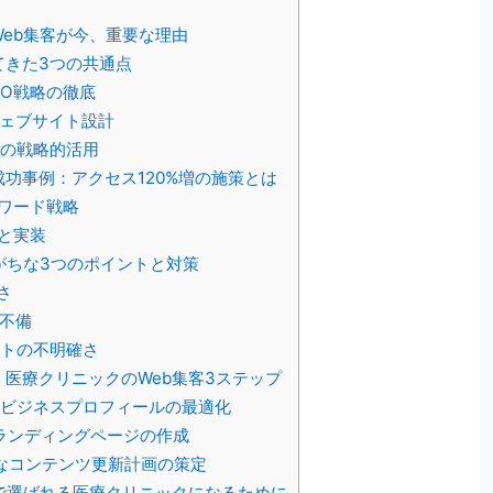
eb集客が今、重要な理由
てきた3つの共通点
SEO戦略の徹底
ウェブサイト設計
判の戦略的活用
功事例：アクセス120%増の施策とは
ワード戦略
と実装
がちな3つのポイントと対策
さ
の不備
ントの不明確さ
医療クリニックのWeb集客3ステップ
oogle ビジネスプロフィールの最適化
症状別ランディングページの作成
定期的なコンテンツ更新計画の策定
で選ばれる医療クリニックになるために