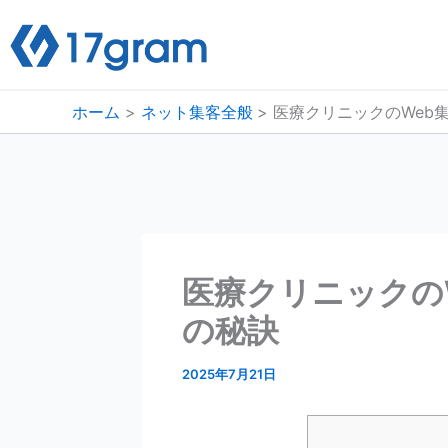
内
容
を
ス
ホーム
ネット集客全般
医療クリニックのWeb
キ
ッ
プ
医療クリニックの
の秘訣
2025年7月21日