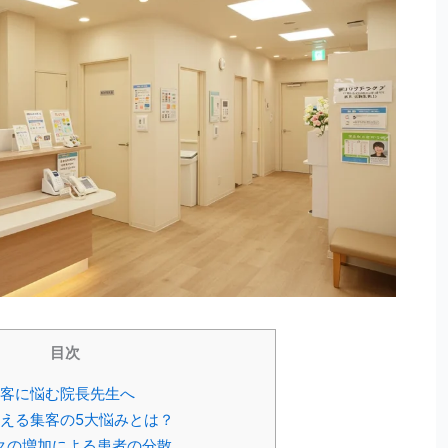
目次
客に悩む院長先生へ
える集客の5大悩みとは？
ックの増加による患者の分散