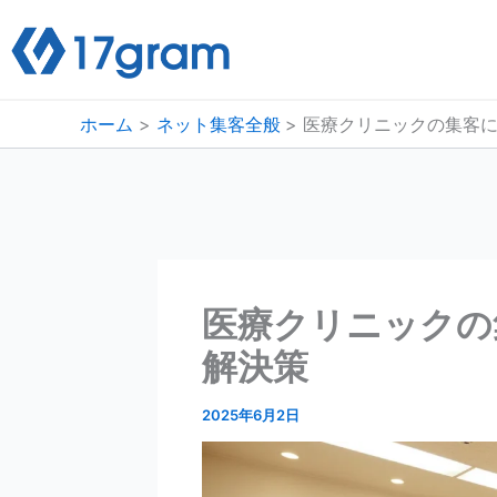
内
容
を
ス
ホーム
ネット集客全般
医療クリニックの集客に
キ
ッ
プ
医療クリニックの
解決策
2025年6月2日