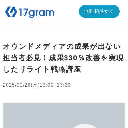
内
容
無料相談する
を
ス
キ
ッ
プ
オウンドメディアの成果が出ない
担当者必見！成果330％改善を実現
したリライト戦略講座
2025/02/26(水)13:00~13:30