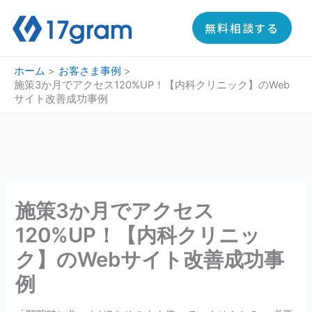
内
容
無料相談する
を
ス
ホーム
お客さま事例
キ
施策3か月でアクセス120%UP！【内科クリニック】のWeb
ッ
サイト改善成功事例
プ
施策3か月でアクセス
120%UP！【内科クリニッ
ク】のWebサイト改善成功事
例