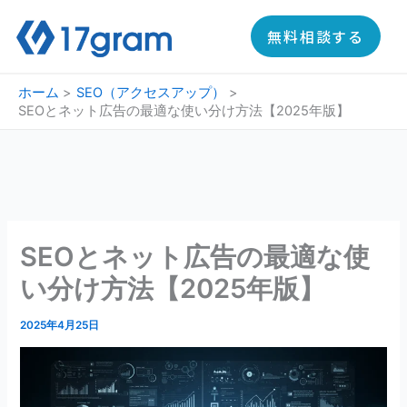
内
容
無料相談する
を
ス
ホーム
SEO（アクセスアップ）
キ
SEOとネット広告の最適な使い分け方法【2025年版】
ッ
プ
SEOとネット広告の最適な使
い分け方法【2025年版】
2025年4月25日