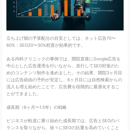
立ち上げ期の予算配分の目安としては、ネット広告70〜
80%：SEO20〜30%程度が効果的です。
ある内科クリニックの事例では、開院直後にGoogle広告を
中心とした広告運用を行いながら、並行してSEO対策のた
めのコンテンツ制作を進めました。その結果、開院3ヶ月目
には広告経由の予約が安定し、6ヶ月目には自然検索からの
流入も増え始めたことで、広告費を段階的に最適化するこ
とができました。
成長期（6ヶ月〜1.5年）の戦略
ビジネスが軌道に乗り始めた成長期では、広告とSEOのバ
ランスを取りながら、徐々にSEOの比重を高めていくこと